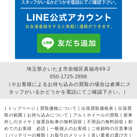
埼玉県さいたま市岩槻区真福寺69-2
050-1725-2898
（※お客様によるお持ち込みの買取の場合は倉庫にス
タッフがいるかどうかを電話にてご確認下さい。）
|
トップページ
|
買取価格について
|
出張買取価格表
|
出張買
取の範囲
|
お持ち込みについて
|
アルミホイールの買取
|
新車
外しのタイヤ
|
放置自転車の無料回収
|
不用品の無料回収
|
初
めてのお客様 必読
|
一般個人のお客様
|
ご依頼時の注意事項
|
バッテリーの種類
|
お取引のメリット
|
良い業者の選び方
|