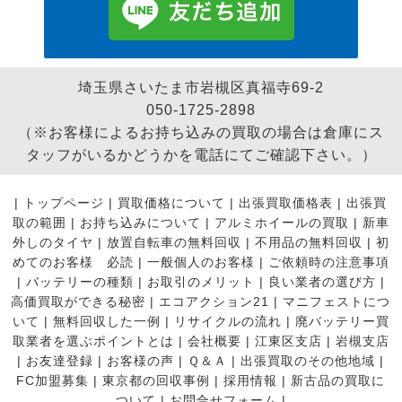
埼玉県さいたま市岩槻区真福寺69-2
050-1725-2898
（※お客様によるお持ち込みの買取の場合は倉庫にス
タッフがいるかどうかを電話にてご確認下さい。）
|
トップページ
|
買取価格について
|
出張買取価格表
|
出張買
取の範囲
|
お持ち込みについて
|
アルミホイールの買取
|
新車
外しのタイヤ
|
放置自転車の無料回収
|
不用品の無料回収
|
初
めてのお客様 必読
|
一般個人のお客様
|
ご依頼時の注意事項
|
バッテリーの種類
|
お取引のメリット
|
良い業者の選び方
|
高価買取ができる秘密
|
エコアクション21
|
マニフェストにつ
いて
|
無料回収した一例
|
リサイクルの流れ
|
廃バッテリー買
取業者を選ぶポイントとは
|
会社概要
|
江東区支店
|
岩槻支店
|
お友達登録
|
お客様の声
|
Ｑ＆Ａ
|
出張買取のその他地域
|
FC加盟募集
|
東京都の回収事例
|
採用情報
|
新古品の買取に
ついて
|
お問合せフォーム |