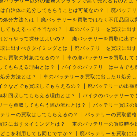
廃バッテリー以外の金属スクラップで高く売れるものとは
ーは自治体に処分してもらうことは可能なの？
廃バッテリ
の処分方法とは
廃バッテリーを買取ではなく不用品回収
取してもえるって本当なの？
車のバッテリーを買取に出す
はどうやって探せばよいの？
廃バッテリーを買取に出す
買取に出すべきタイミングとは
廃バッテリーを買取に出す
でも買取の対象になるの？
車の廃バッテリーを買取して
してもらえる理由とは？
バイクのバッテリーは中古でも
の処分方法とは？
車のバッテリーを買取に出したり処分し
イクなどでも買取してもらえるの？
廃バッテリーの出張
無料回収してもらえる理由とは？
バイクのバッテリーで
リーを買取してもらう際の流れとは？
バッテリー買取の
ッテリーの買取はしてもらえるの？
バッテリーの買取価格
買取に出すタイミングとは？
車のバッテリーの買取時や
はどこを利用しても同じですか？
廃バッテリーを買取に出