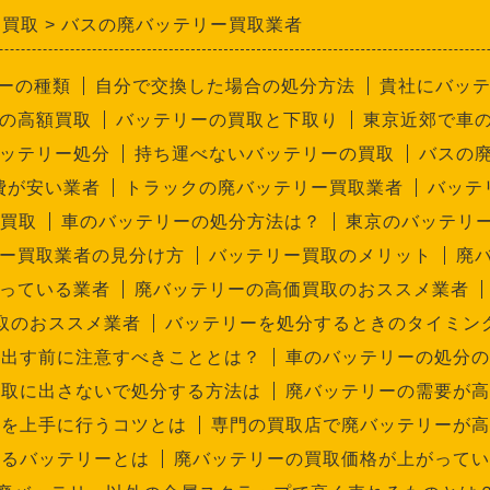
ー買取
バスの廃バッテリー買取業者
ーの種類
自分で交換した場合の処分方法
貴社にバッ
の高額買取
バッテリーの買取と下取り
東京近郊で車
ッテリー処分
持ち運べないバッテリーの買取
バスの
費が安い業者
トラックの廃バッテリー買取業者
バッテ
ー買取
車のバッテリーの処分方法は？
東京のバッテリ
ー買取業者の見分け方
バッテリー買取のメリット
廃
っている業者
廃バッテリーの高価買取のおススメ業者
取のおススメ業者
バッテリーを処分するときのタイミン
に出す前に注意すべきこととは？
車のバッテリーの処分の
買取に出さないで処分する方法は
廃バッテリーの需要が高
取を上手に行うコツとは
専門の買取店で廃バッテリーが高
えるバッテリーとは
廃バッテリーの買取価格が上がってい