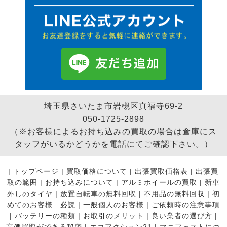
埼玉県さいたま市岩槻区真福寺69-2
050-1725-2898
（※お客様によるお持ち込みの買取の場合は倉庫にス
タッフがいるかどうかを電話にてご確認下さい。）
|
トップページ
|
買取価格について
|
出張買取価格表
|
出張買
取の範囲
|
お持ち込みについて
|
アルミホイールの買取
|
新車
外しのタイヤ
|
放置自転車の無料回収
|
不用品の無料回収
|
初
めてのお客様 必読
|
一般個人のお客様
|
ご依頼時の注意事項
|
バッテリーの種類
|
お取引のメリット
|
良い業者の選び方
|