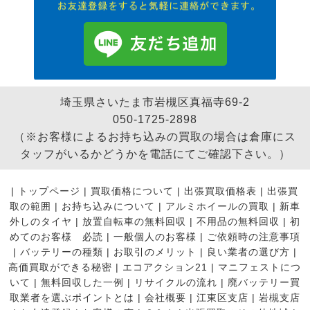
埼玉県さいたま市岩槻区真福寺69-2
050-1725-2898
（※お客様によるお持ち込みの買取の場合は倉庫にス
タッフがいるかどうかを電話にてご確認下さい。）
|
トップページ
|
買取価格について
|
出張買取価格表
|
出張買
取の範囲
|
お持ち込みについて
|
アルミホイールの買取
|
新車
外しのタイヤ
|
放置自転車の無料回収
|
不用品の無料回収
|
初
めてのお客様 必読
|
一般個人のお客様
|
ご依頼時の注意事項
|
バッテリーの種類
|
お取引のメリット
|
良い業者の選び方
|
高価買取ができる秘密
|
エコアクション21
|
マニフェストにつ
いて
|
無料回収した一例
|
リサイクルの流れ
|
廃バッテリー買
取業者を選ぶポイントとは
|
会社概要
|
江東区支店
|
岩槻支店