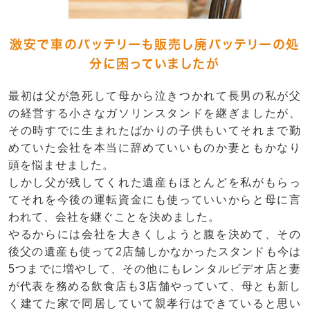
激安で車のバッテリーも販売し廃バッテリーの処
分に困っていましたが
最初は父が急死して母から泣きつかれて長男の私が父
の経営する小さなガソリンスタンドを継ぎましたが、
その時すでに生まれたばかりの子供もいてそれまで勤
めていた会社を本当に辞めていいものか妻ともかなり
頭を悩ませました。
しかし父が残してくれた遺産もほとんどを私がもらっ
てそれを今後の運転資金にも使っていいからと母に言
われて、会社を継ぐことを決めました。
やるからには会社を大きくしようと腹を決めて、その
後父の遺産も使って2店舗しかなかったスタンドも今は
5つまでに増やして、その他にもレンタルビデオ店と妻
が代表を務める飲食店も3店舗やっていて、母とも新し
く建てた家で同居していて親孝行はできていると思い