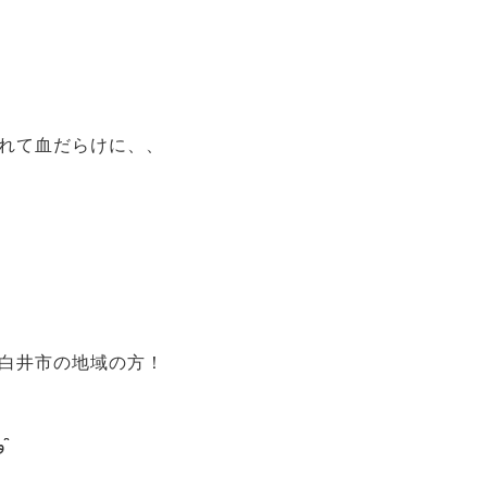
れて血だらけに、、
白井市の地域の方！
廃バッテリー買取センターまでお問い合わせ下さい(*•̀ᴗ•́*)و ̑̑