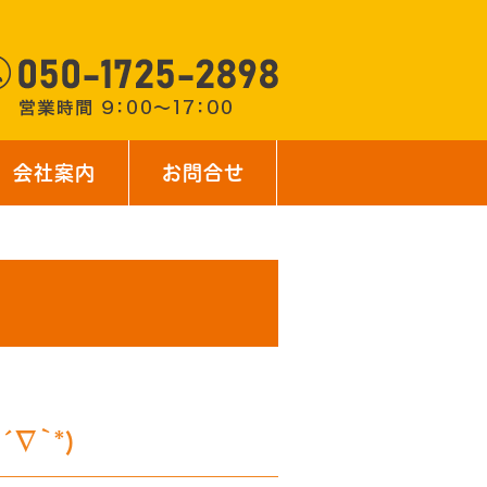
会社案内
お問合せ
∇｀*)